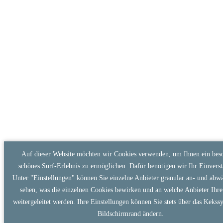
Auf dieser Website möchten wir Cookies verwenden, um Ihnen ein bes
schönes Surf-Erlebnis zu ermöglichen. Dafür benötigen wir Ihr Einverst
Unter "Einstellungen" können Sie einzelne Anbieter granular an- und abw
sehen, was die einzelnen Cookies bewirken und an welche Anbieter Ihr
weitergeleitet werden. Ihre Einstellungen können Sie stets über das Keks
Bildschirmrand ändern.